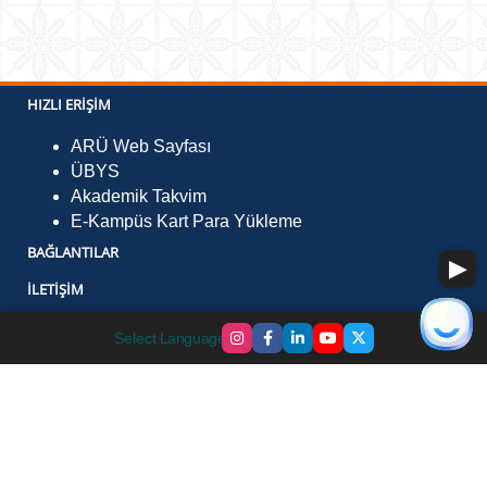
HIZLI ERIŞIM
ARÜ Web Sayfası
ÜBYS
Akademik Takvim
E-Kampüs Kart Para Yükleme
BAĞLANTILAR
İLETIŞIM
Ardahan Üniversitesi Kampüsü, Çamlıçatak Mevkii,
Select Language
▼
75002, Merkez/ARDAHAN
Telefon :
0478 211 7531 - 0478 211 7562
Faks :
0478 211 75 32
E-Posta :
mf@ardahan.edu.tr