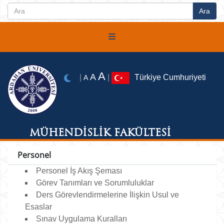
A
A
|
|
Türkiye Cumhuriyeti
A
MÜHENDİSLİK FAKÜLTESİ
Personel
Personel İş Akış Şeması
Görev Tanımları ve Sorumluluklar
Ders Görevlendirmelerine İlişkin Usul ve
Esaslar
Sınav Uygulama Kuralları