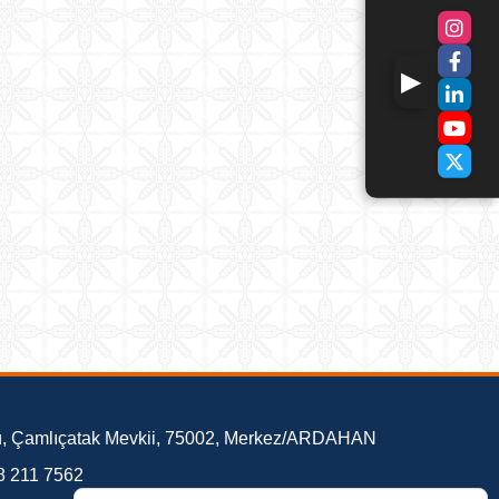
ü, Çamlıçatak Mevkii, 75002, Merkez/ARDAHAN
8 211 7562