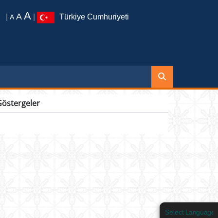
A
A
|
|
Türkiye Cumhuriyeti
A
Göstergeler
Select Language