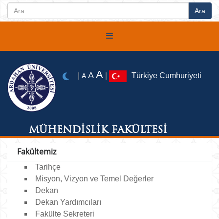
A
A
|
|
Türkiye Cumhuriyeti
A
MÜHENDİSLİK FAKÜLTESİ
Fakültemiz
Tarihçe
Misyon, Vizyon ve Temel Değerler
Dekan
Dekan Yardımcıları
Fakülte Sekreteri